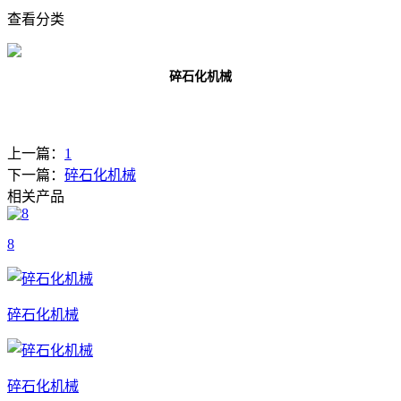
查看分类
碎石化机械
上一篇：
1
下一篇：
碎石化机械
相关产品
8
碎石化机械
碎石化机械